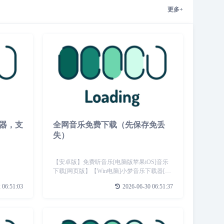
更多+
器，支
全网音乐免费下载（先保存免丢
失）
【安卓版】免费听音乐[电脑版苹果iOS]音乐
下载[网页版】【Win电脑]小梦音乐下载器[赠
送]机车版音乐下载(没有安装教程)
 06:51:03
2026-06-30 06:51:37