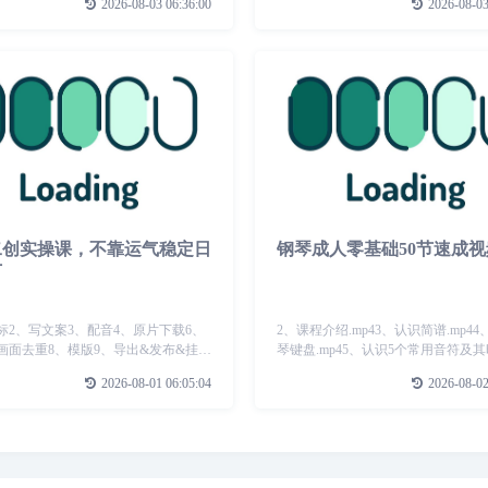
2026-08-03 06:36:00
2026-08-03
有之大变局一从实体经济到数字经
事项.mp406-第六章功法要领及寄语.m
5-百年未有
二创实操课，不靠运气稳定日
钢琴成人零基础50节速成
万
标2、写文案3、配音4、原片下载6、
2、课程介绍.mp43、认识简谱.mp4
画面去重8、模版9、导出&发布&挂载
琴键盘.mp45、认识5个常用音符及其
图......
值.mp46、快速学会打节奏.mp47、
2026-08-01 06:05:04
2026-08-02
会遇到的所有常用节奏型.mp48、五
的弹琴指法.mp