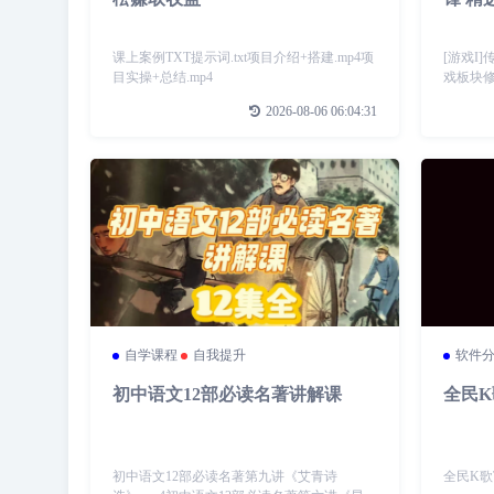
课上案例TXT提示词.txt项目介绍+搭建.mp4项
[游戏I
目实操+总结.mp4
戏板块修
高温、抗
2026-08-06 06:04:31
发]6月
房销...
自学课程
自我提升
软件
初中语文12部必读名著讲解课
全民K
初中语文12部必读名著第九讲《艾青诗
全民K歌