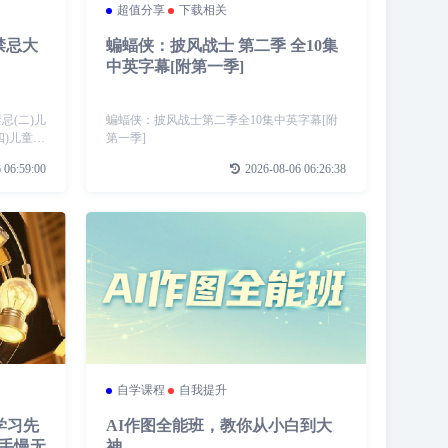
超值分享
下载相关
禁忌大
蝙蝠侠：披风战士 第二季 全10集
中英字幕[附第一季]
忌(二)儿
蝙蝠侠：披风战士第二季全10集中英字幕[附
四)儿童打
第一季]
)儿童睡眠
 06:59:00
2026-08-06 06:26:38
动禁忌.
自学课程
自我提升
学习先
AI作图全能班，教你从小白到大
，手慢无
神