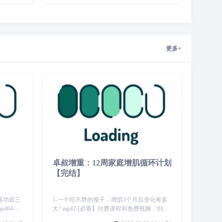
更多+
卓叔增重：12周家庭增肌循环计划
【完结】
章练功前三
1-一个吃不胖的瘦子，增肌3个月后变化有多
404-第
大?.mp42-[必看】付费课程和免费视频，到底
练功注意
有什么不同?.mp43-【必看】课程包含哪些内