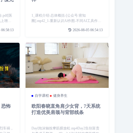
pdf[医
1_课程介绍-总体概括-[公众号:密知
线上增长
圈].mp42_1-重新认识Al作图-不同AI工具作用
字楼市场
与AI工作流-[].mp43_2-万能框架!一套小白也
 06:58:13
2026-08-05 06:54:13
I剧漫剧数
能轻松掌握的作图方法!-.mp44_3-作图实操!高
质
自学课程
健身养生
)》恐怖
欧阳春晓直角肩少女背，7天系统
打造优美肩颈与背部线条
烈车祸，
Dayl泡沫轴按摩筋膜放松.mp4Day2告别富贵