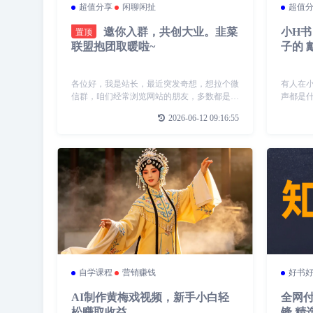
超值分享
闲聊闲扯
超值
置顶
邀你入群，共创大业。韭菜
小H
联盟抱团取暖啦~
子的 
各位好，我是站长，最近突发奇想，想拉个微
有人在
信群，咱们经常浏览网站的朋友，多数都是想
声都是
搞一搞网创赚钱的，毕竟这年头经济不景气，
中就有
2026-06-12 09:16:55
实体店也不好做，大家的心情我也是能感同身
堪称浪
受的，经常也有朋友问我有没有什么好的项目
自学课程
营销赚钱
好书
AI制作黄梅戏视频，新手小白轻
全网付
松赚取收益
锋 精