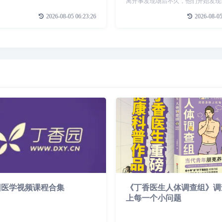
离开事发现场后不久，他们开始发现
秘“乘客”尾随！这个如恶魔般纠缠不
2026-08-05 06:23:26
2026-08-05
者，不达目的誓不罢休，令他们的公
成了一场噩梦。
园医学视频课程合集
《丁香医生人体调查组》调
上每一个小问题