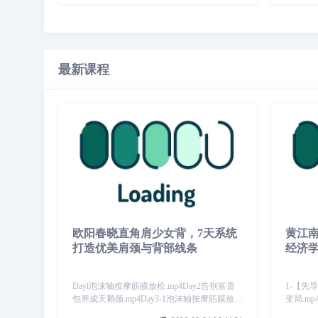
最新课程
欧阳春晓直角肩少女背，7天系统
黄江
打造优美肩颈与背部线条
经济
Dayl泡沫轴按摩筋膜放松.mp4Day2告别富贵
1-【先
包养成天鹅颈.mp4Day3-1泡沫轴按摩筋膜放松
变局.mp
复练1.mp4Day3-2初级肩颈静态功能性拉
未有之大