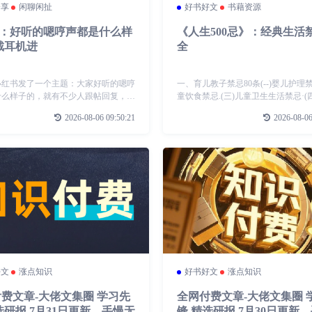
分享
闲聊闲扯
好书好文
书藉资源
书：好听的嗯哼声都是什么样
《人生500忌》：经典生活
戴耳机进
全
小红书发了一个主题：大家好听的嗯哼
一、育儿教子禁忌80条(--)婴儿护理禁
什么样子的，就有不少人跟帖回复，其
童饮食禁忌.(三)儿童卫生生活禁忌·(
不少女性用户，语音回复的还真好听，
扮禁忌...(五)儿童患病后的禁忌·(六
2026-08-06 09:50:21
2026-08-06
叫大比拼
禁忌...(七)儿童教育禁忌..(八)儿童运
好文
涨点知识
好书好文
涨点知识
费文章-大佬文集圈 学习先
全网付费文章-大佬文集圈 
选研报 7月31日更新，手慢无
锋 精选研报 7月30日更新