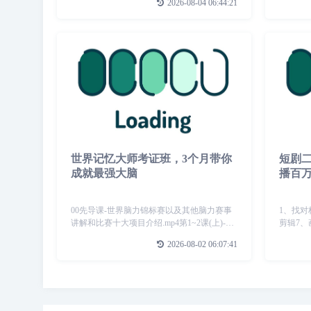
2026-08-04 06:44:21
伸.mp4Day4柔韧脊柱保养瑜伽.mp4Day5肩颈
百年未
济.mp4
世界记忆大师考证班，3个月带你
短剧
成就最强大脑
播百
00先导课-世界脑力锦标赛以及其他脑力赛事
1、找对
讲解和比赛十大项目介绍.mp4第1~2课(上)-全
剪辑7、
面解析常用记忆方法，惊人记忆并不难+日常
10、思维导
2026-08-02 06:07:41
训练(第一周).mp4第1~2课(下)-全面解析常用
记忆方法，惊人记