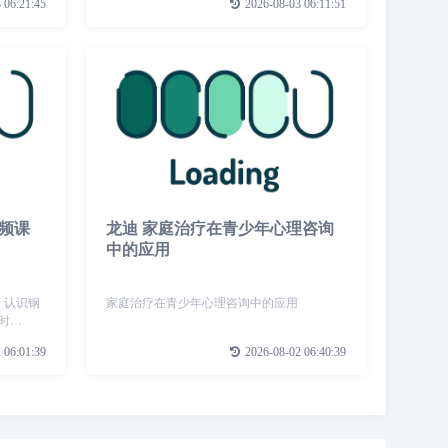
 06:21:45
2026-08-03 06:11:51
p4
容?需要什么道具?.mp44【教学]第1周，周
一，核心强化教学，
视频课
龙迪 家庭治疗在青少年心理咨询
中的应用
4、认识钢
家庭治疗在青少年心理咨询中的应用
时
弹会歌谱中
 06:01:39
2026-08-02 06:40:39
个最常用