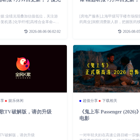
]传媒:业绩兑现叠加估值低位，关注游
[房地产服务]上海甲级写字楼市场报告.
复机遇.[化学纤维]高维合金革命--耐
药商业]洞察消费新人群，把握医药
疲劳、高比强度，金属...[房地产开
新机遇.pdf[房地产开发]北京甲级写
2026-08-06 06:02:02
2026-08-05
统计局房地产数据追踪:房地产行业:新
报告.pdf[IT服务I]2026上半年国内A
[酒店餐饮]
据报告.p
分享
娱乐休闲
超值分享
下载相关
歌TV破解版，请勿升级
《鬼上车 Passenger (2026
电影
TV破解版，请勿升级
一对年轻夫妇在高速公路目睹一宗惨