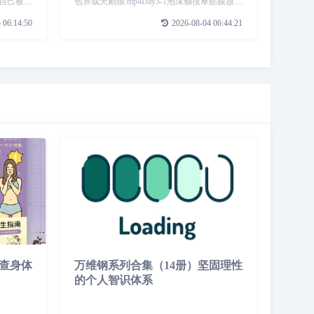
自己被神
包养成天鹅颈.mp4Day3-1泡沫轴按摩筋膜放松
休的跟踪
复练1.mp4Day3-2初级肩颈静态功能性拉
 06:14:50
2026-08-04 06:44:21
路旅行变
伸.mp4Day4柔韧脊柱保养瑜伽.mp4Day5肩颈
查身体
万维钢系列合集（14册）坚固理性
的个人智识体系