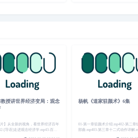
南教授讲世界经济变局：观念
杨帆《道家驻颜术》6集
学
导片】从全新的视角，看世界经济百年
01-第一章驻颜术介绍.mp402-第二
42-[导语]走进观念经济学.mp43-百年
部曲.mp403-第三章十二式动作详解.mp
变局一从工业社会到观念社会.mp44-
四章十二式完整练习.mp405-第五章