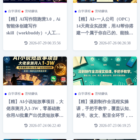
自学课程
营销赚钱
自学课程
营销赚钱
【精】AI写作陪跑营3.0，Ai
【精】AI×一人公司（OPC）
智能体创建写作
14天商业实战营，用AI帮你搭
skill（workbuddy）+人工手
建一个属于你自己的、能独立
写模式（手搓模式），去除AI
賺钱的一人公司系统
2026-07-29 06:35:56
2026-07-26 06:26:38
痕迹（头条号、公众号、百家
号）
自学课程
营销赚钱
自学课程
营销赚钱
【精】AI小说短故事项目，大
【精】漫剧制作全流程实操
佬亲测月入1-3W，零基础教
课，手把手教学，覆盖认知、
你用AI批量产出优质短故事，
起号、改文、配音全环节，新
实现一稿多吃多渠道变现
手可直接落地
2026-07-24 06:22:40
2026-07-23 06:19:25