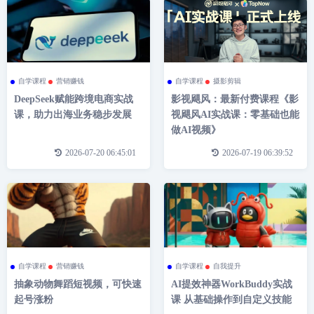
自学课程
营销赚钱
自学课程
摄影剪辑
DeepSeek赋能跨境电商实战
影视飓风：最新付费课程《影
课，助力出海业务稳步发展
视飓风AI实战课：零基础也能
做AI视频》
2026-07-20 06:45:01
2026-07-19 06:39:52
自学课程
营销赚钱
自学课程
自我提升
抽象动物舞蹈短视频，可快速
AI提效神器WorkBuddy实战
起号涨粉
课 从基础操作到自定义技能