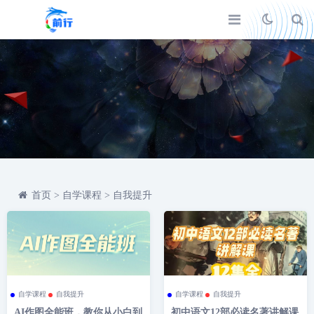
首页
>
自学课程
>
自我提升
自学课程
自我提升
自学课程
自我提升
AI作图全能班，教你从小白到
初中语文12部必读名著讲解课