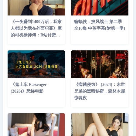
《一夜赚到1400万后，我家
蝙蝠侠：披风战士 第二季
人都以为我在外面犯罪》摩
全10集 中英字幕[附第一季]
的司机徐师傅：B站付费充
电
《鬼上车 Passenger
《病菌侵蚀》 (2024)：末世
(2026)》恐怖电影
兄弟的黑暗秘密，森林木屋
惊魂夜