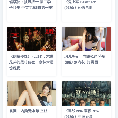
蝙蝠侠：披风战士 第二季
《鬼上车 Passenger
全10集 中英字幕[附第一季]
(2026)》恐怖电影
《病菌侵蚀》 (2024)：末世
玥儿玥er – 内部私购 济瑜
兄弟的黑暗秘密，森林木屋
伽服+紫内衣+打赏图
惊魂夜
袁圆 – 内购无水印 空姐
《寒战1994 寒戰1994
(2026)》中国香港