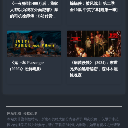
《一夜赚到1400万后，我家
蝙蝠侠：披风战士 第二季
人都以为我在外面犯罪》摩
全10集 中英字幕[附第一季]
的司机徐师傅：B站付费充
电
《鬼上车 Passenger
《病菌侵蚀》 (2024)：末世
(2026)》恐怖电影
兄弟的黑暗秘密，森林木屋
惊魂夜
网站地图
|
侵权处理
本站为非盈利性站点，所发布的绝大部分内容源于 网友投稿 ，仅限于小范
围内传播学习和文献参考，请在下载后24小时内删除，如果有侵权之处请第