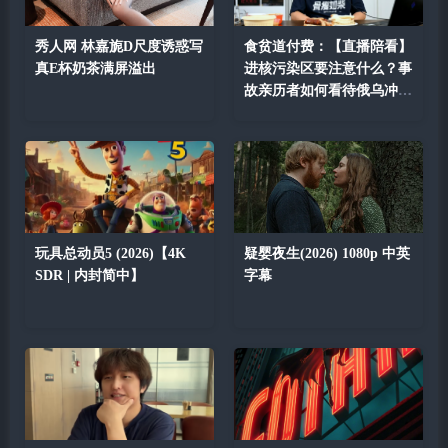
秀人网 林嘉旎D尺度诱惑写
食贫道付费：【直播陪看】
真E杯奶茶满屏溢出
进核污染区要注意什么？事
故亲历者如何看待俄乌冲
突？
玩具总动员5 (2026)【4K
疑婴夜生(2026) 1080p 中英
SDR | 内封简中】
字幕