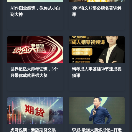
AI作图全能班，教你从小白
初中语文12部必读名著讲解
到大神
课
世界记忆大师考证班，3个
钢琴成人零基础50节速成视
月带你成就最强大脑
频课
虎哥说期：新版期货交易
李威-最强大脑炼成记--打造