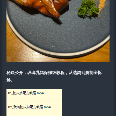
秘诀公开，玻璃乳鸽保姆级教程，从选鸽到腌制全拆
解。