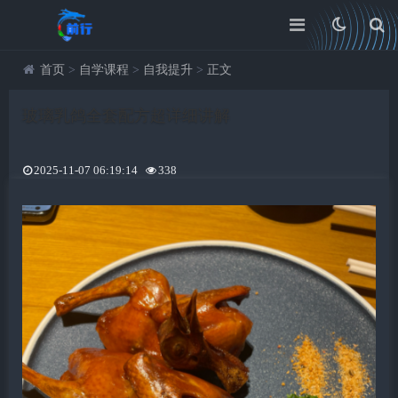
首页
>
自学课程
>
自我提升
>
正文
玻璃乳鸽全套配方超详细讲解
2025-11-07 06:19:14
338