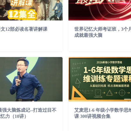
文12部必读名著讲解课
世界记忆大师考证班，3个
成就最强大脑
最强大脑炼成记--打造过目不
艾麦思1-6 年级小学数学思
忆力（10讲）
课 300讲视频合集