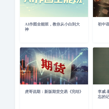
AI作图全能班，教你从小白到大
初中语
神
虎哥说期：新版期货交易《完结》
李威-
忘的记